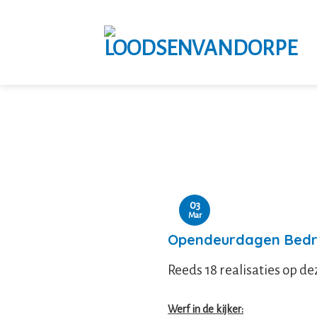
Skip
to
content
03
Mar
Opendeurdagen Bedri
Reeds 18 realisaties op de
Werf in de kijker: