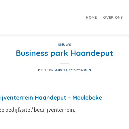
HOME
OVER ONS
NIEUWS
Business park Haandeput
POSTED ON
MARCH 3, 2020
BY
ADMIN
jventerrein Haandeput – Meulebeke
ze bedijfssite / bedrijventerrein.